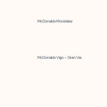
McDonalds Moratalaz
McDonalds Vigo – Gran Via
McDonalds Las Tablas – Repsol