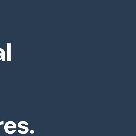
l
es.