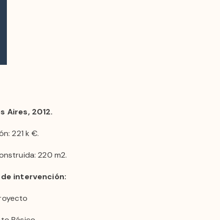
s Aires, 2012.
ón: 221 k €.
onstruida: 220 m2.
 de intervención:
royecto
to Básico