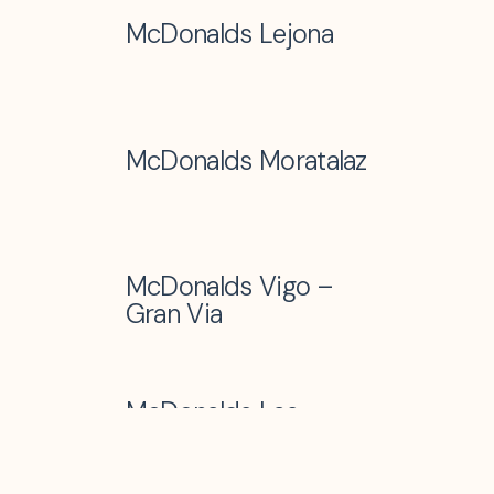
McDonalds Lejona
McDonalds Moratalaz
McDonalds Vigo –
Gran Via
McDonalds Las
Tablas – Repsol